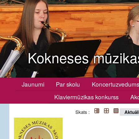
Kokneses mūzika
Jaunumi
Par skolu
Koncertuzvedum
Klaviermūzikas konkurss
Ako
Skats :
Aktuāl