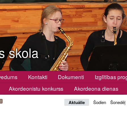
s skola
vedums
Kontakti
Dokumenti
Izglītības p
Akordeonistu konkurss
Akordeona dienas
Aktuālie
Šodien
Šonedēļ