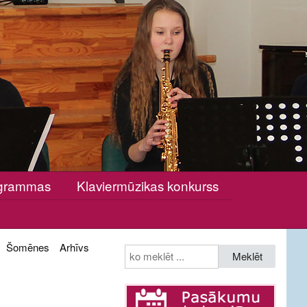
rogrammas
Klaviermūzikas konkurss
Šomēnes
Arhīvs
Meklēt