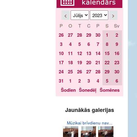
<
>
P
O
T
C
P
S
Sv
26
27
28
29
30
1
2
3
4
5
6
7
8
9
10
11
12
13
14
15
16
17
18
19
20
21
22
23
24
25
26
27
28
29
30
31
1
2
3
4
5
6
Šodien
Šonedēļ
Šomēnes
Jaunākās galerijas
Mūzikai brīvdienu nav...