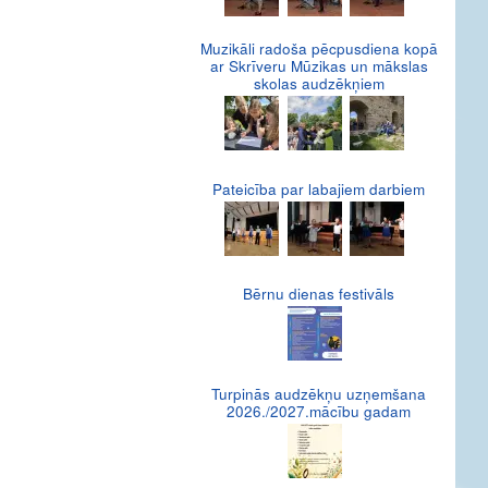
Muzikāli radoša pēcpusdiena kopā
ar Skrīveru Mūzikas un mākslas
skolas audzēkņiem
Pateicība par labajiem darbiem
Bērnu dienas festivāls
Turpinās audzēkņu uzņemšana
2026./2027.mācību gadam