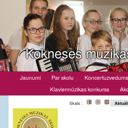
Kokneses mūzika
Jaunumi
Par skolu
Koncertuzvedum
Klaviermūzikas konkurss
Ako
Skats :
Aktuāl