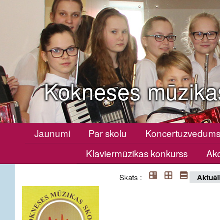
Kokneses mūzika
Jaunumi
Par skolu
Koncertuzvedum
Klaviermūzikas konkurss
Ako
Skats :
Aktuāl