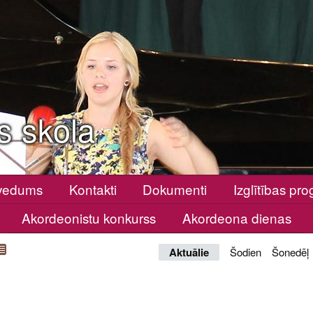
s skola
vedums
Kontakti
Dokumenti
Izglītības p
Akordeonistu konkurss
Akordeona dienas
Aktuālie
Šodien
Šonedēļ