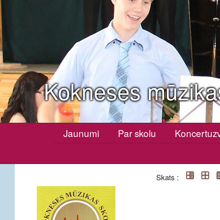
Kokneses mūzika
Jaunumi
Par skolu
Koncertuz
Skats :