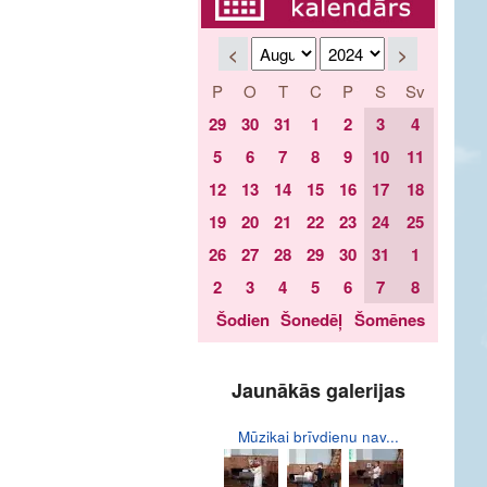
<
>
P
O
T
C
P
S
Sv
29
30
31
1
2
3
4
5
6
7
8
9
10
11
12
13
14
15
16
17
18
19
20
21
22
23
24
25
26
27
28
29
30
31
1
2
3
4
5
6
7
8
Šodien
Šonedēļ
Šomēnes
Jaunākās galerijas
Mūzikai brīvdienu nav...