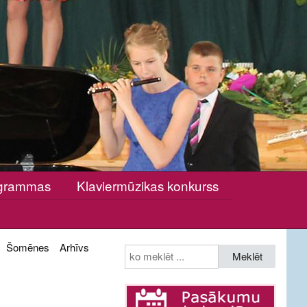
rogrammas
Klaviermūzikas konkurss
Šomēnes
Arhīvs
Meklēt