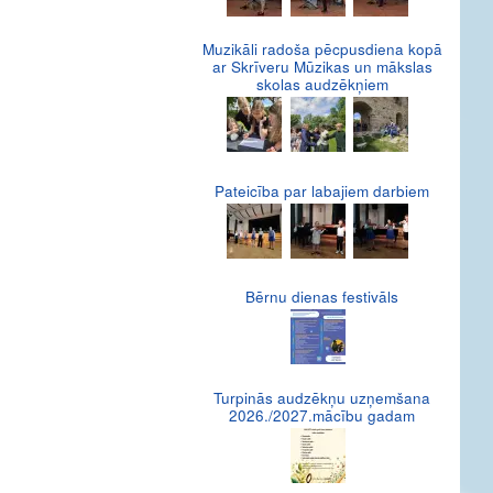
Muzikāli radoša pēcpusdiena kopā
ar Skrīveru Mūzikas un mākslas
skolas audzēkņiem
Pateicība par labajiem darbiem
Bērnu dienas festivāls
Turpinās audzēkņu uzņemšana
2026./2027.mācību gadam