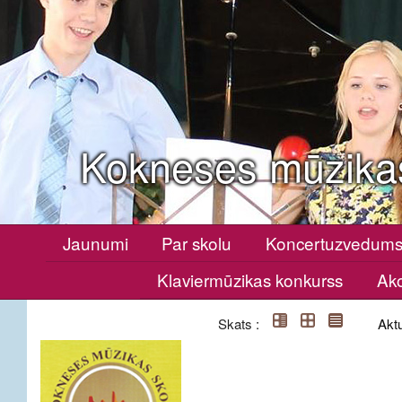
Kokneses mūzika
Jaunumi
Par skolu
Koncertuzvedum
Klaviermūzikas konkurss
Ako
Skats :
Aktu