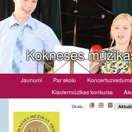
Kokneses mūzika
Jaunumi
Par skolu
Koncertuzvedum
Klaviermūzikas konkurss
Ako
Skats :
Aktuāl