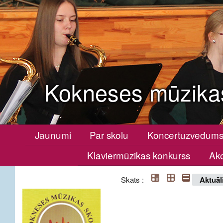
Kokneses mūzika
Jaunumi
Par skolu
Koncertuzvedum
Klaviermūzikas konkurss
Ako
Skats :
Aktuāl