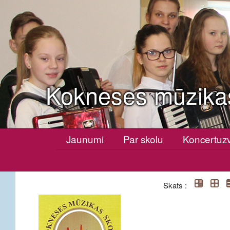
Kokneses mūzika
Jaunumi
Par skolu
Koncertuz
Skats :