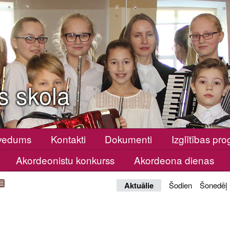
s skola
vedums
Kontakti
Dokumenti
Izglītības p
Akordeonistu konkurss
Akordeona dienas
Aktuālie
Šodien
Šonedēļ