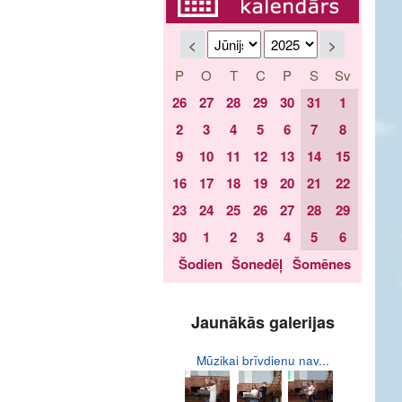
<
>
P
O
T
C
P
S
Sv
26
27
28
29
30
31
1
2
3
4
5
6
7
8
9
10
11
12
13
14
15
16
17
18
19
20
21
22
23
24
25
26
27
28
29
30
1
2
3
4
5
6
Šodien
Šonedēļ
Šomēnes
Jaunākās galerijas
Mūzikai brīvdienu nav...