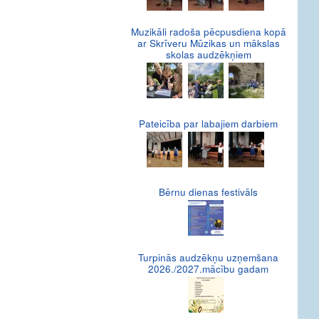
Muzikāli radoša pēcpusdiena kopā
ar Skrīveru Mūzikas un mākslas
skolas audzēkņiem
Pateicība par labajiem darbiem
Bērnu dienas festivāls
Turpinās audzēkņu uzņemšana
2026./2027.mācību gadam