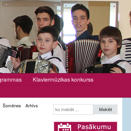
rogrammas
Klaviermūzikas konkurss
Šomēnes
Arhīvs
Meklēt