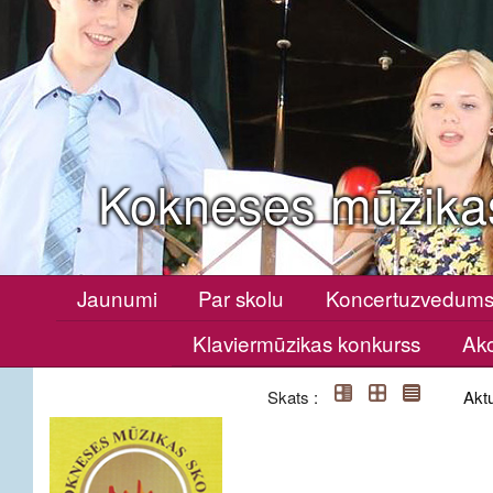
Kokneses mūzika
Jaunumi
Par skolu
Koncertuzvedum
Klaviermūzikas konkurss
Ako
Skats :
Aktu