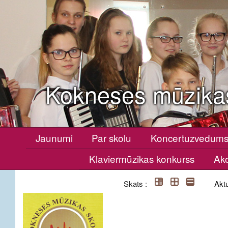
Kokneses mūzika
Jaunumi
Par skolu
Koncertuzvedum
Klaviermūzikas konkurss
Ako
Skats :
Aktu