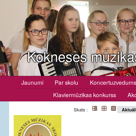
Kokneses mūzika
Jaunumi
Par skolu
Koncertuzvedum
Klaviermūzikas konkurss
Ako
Skats :
Aktuāl