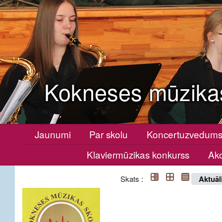
Kokneses mūzika
Jaunumi
Par skolu
Koncertuzvedum
Klaviermūzikas konkurss
Ako
Skats :
Aktuāl