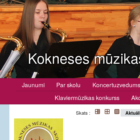
Kokneses mūzika
Jaunumi
Par skolu
Koncertuzvedum
Klaviermūzikas konkurss
Ako
Skats :
Aktuāl