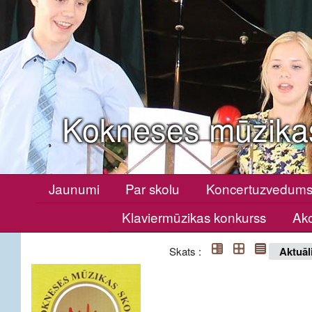
Kokneses mūzika
Jaunumi
Par skolu
Koncertuzvedum
Klaviermūzikas konkurss
Ako
Skats :
Aktuāl