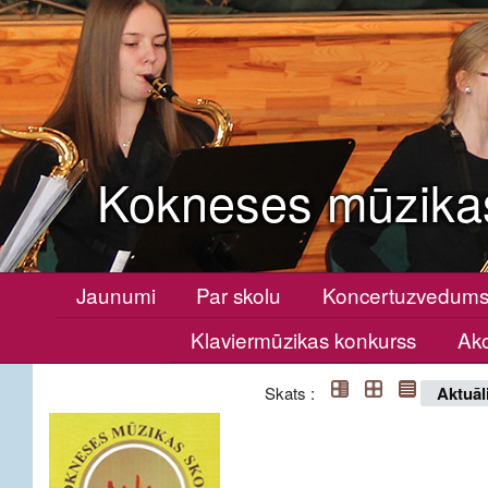
Kokneses mūzika
Jaunumi
Par skolu
Koncertuzvedum
Klaviermūzikas konkurss
Ako
Skats :
Aktuāl