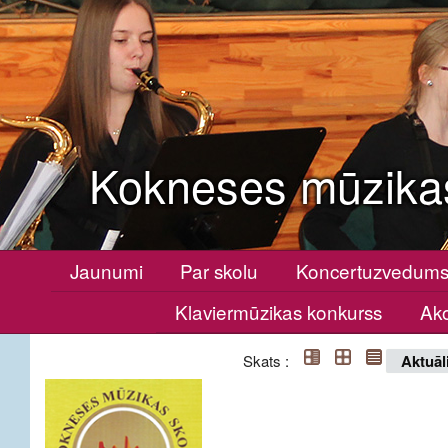
Kokneses mūzika
Jaunumi
Par skolu
Koncertuzvedum
Klaviermūzikas konkurss
Ako
Skats :
Aktuāl