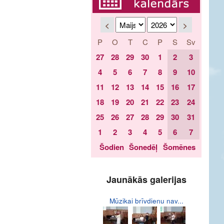
<
>
P
O
T
C
P
S
Sv
27
28
29
30
1
2
3
4
5
6
7
8
9
10
11
12
13
14
15
16
17
18
19
20
21
22
23
24
25
26
27
28
29
30
31
1
2
3
4
5
6
7
Šodien
Šonedēļ
Šomēnes
Jaunākās galerijas
Mūzikai brīvdienu nav...