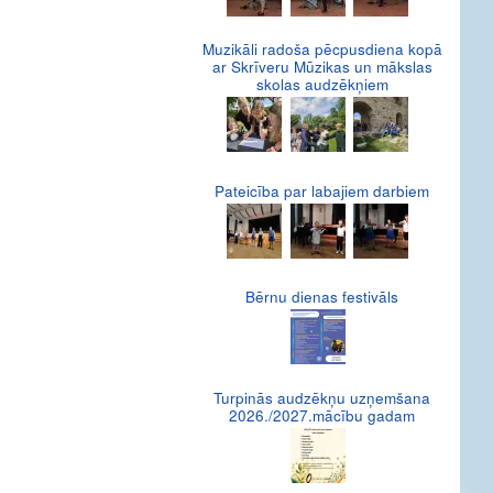
Muzikāli radoša pēcpusdiena kopā
ar Skrīveru Mūzikas un mākslas
skolas audzēkņiem
Pateicība par labajiem darbiem
Bērnu dienas festivāls
Turpinās audzēkņu uzņemšana
2026./2027.mācību gadam