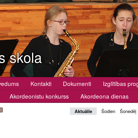
s skola
vedums
Kontakti
Dokumenti
Izglītības p
Akordeonistu konkurss
Akordeona dienas
Aktuālie
Šodien
Šonedēļ