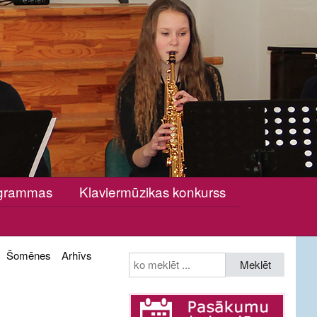
rogrammas
Klaviermūzikas konkurss
Šomēnes
Arhīvs
Meklēt