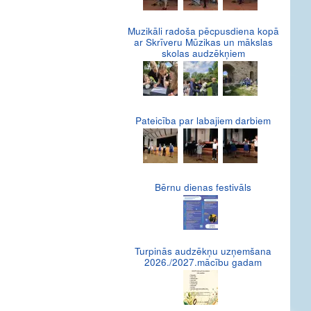
Muzikāli radoša pēcpusdiena kopā
ar Skrīveru Mūzikas un mākslas
skolas audzēkņiem
Pateicība par labajiem darbiem
Bērnu dienas festivāls
Turpinās audzēkņu uzņemšana
2026./2027.mācību gadam