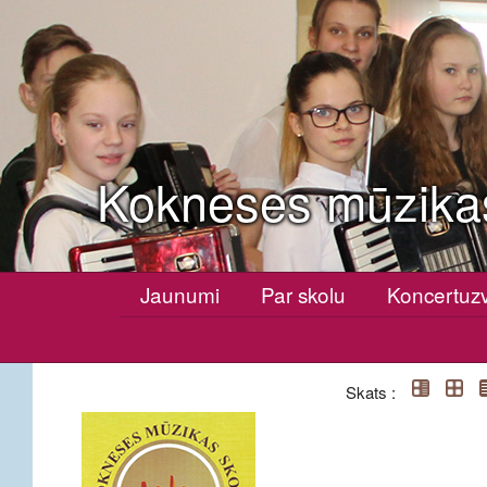
Kokneses mūzika
Jaunumi
Par skolu
Koncertuz
Skats :