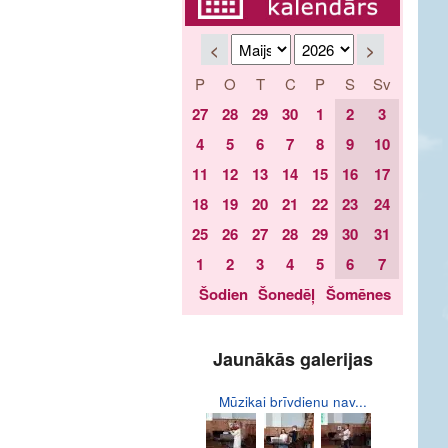
<
>
P
O
T
C
P
S
Sv
27
28
29
30
1
2
3
4
5
6
7
8
9
10
11
12
13
14
15
16
17
18
19
20
21
22
23
24
25
26
27
28
29
30
31
1
2
3
4
5
6
7
Šodien
Šonedēļ
Šomēnes
Jaunākās galerijas
Mūzikai brīvdienu nav...