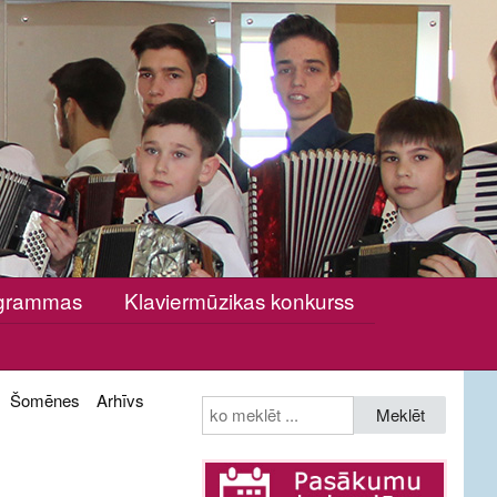
rogrammas
Klaviermūzikas konkurss
Šomēnes
Arhīvs
Meklēt