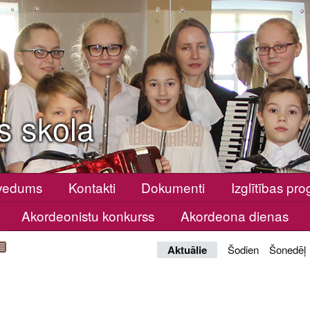
s skola
vedums
Kontakti
Dokumenti
Izglītības p
Akordeonistu konkurss
Akordeona dienas
Aktuālie
Šodien
Šonedēļ