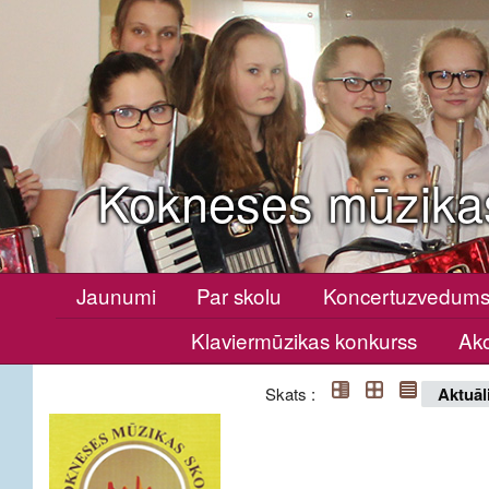
Kokneses mūzika
Jaunumi
Par skolu
Koncertuzvedum
Klaviermūzikas konkurss
Ako
Skats :
Aktuāl