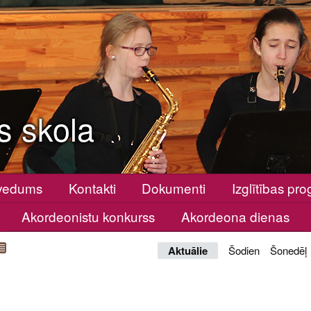
s skola
vedums
Kontakti
Dokumenti
Izglītības p
Akordeonistu konkurss
Akordeona dienas
Aktuālie
Šodien
Šonedēļ