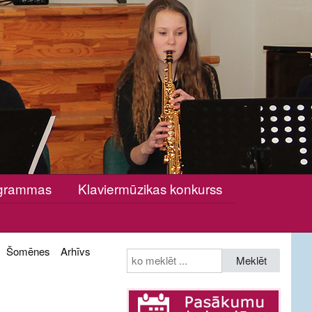
rogrammas
Klaviermūzikas konkurss
Šomēnes
Arhīvs
Meklēt