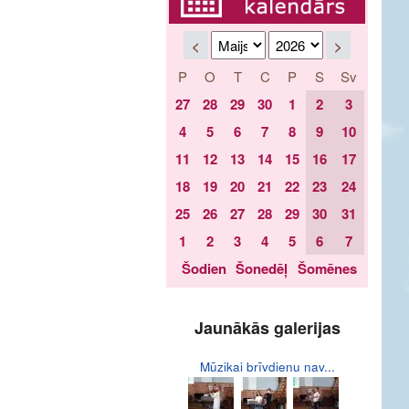
<
>
P
O
T
C
P
S
Sv
27
28
29
30
1
2
3
4
5
6
7
8
9
10
11
12
13
14
15
16
17
18
19
20
21
22
23
24
25
26
27
28
29
30
31
1
2
3
4
5
6
7
Šodien
Šonedēļ
Šomēnes
Jaunākās galerijas
Mūzikai brīvdienu nav...