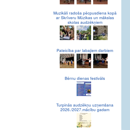
Muzikāli radoša pēcpusdiena kopā
ar Skrīveru Mūzikas un mākslas
skolas audzēkņiem
Pateicība par labajiem darbiem
Bērnu dienas festivāls
Turpinās audzēkņu uzņemšana
2026./2027.mācību gadam