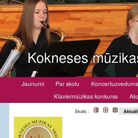
Kokneses mūzika
Jaunumi
Par skolu
Koncertuzvedum
Klaviermūzikas konkurss
Ako
Skats :
Aktuāl