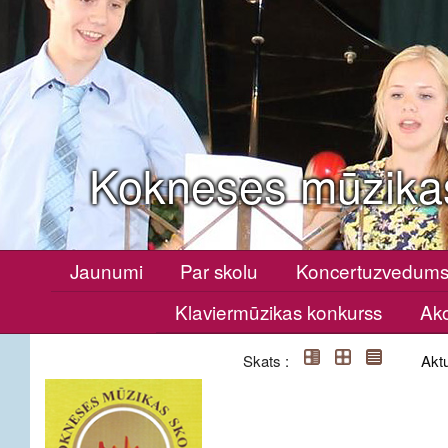
Kokneses mūzika
Jaunumi
Par skolu
Koncertuzvedum
Klaviermūzikas konkurss
Ako
Skats :
Aktu